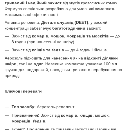
тривалий і надійний захист
від укусів кровосисних комах.
Формула спеціально розроблена для умов, які вимагають
максимальної ефективності.
Активна речовина,
Діетилтолуамід (DEET)
, у високій
концентрації забезпечує
багатогодинний захист
:
Захист від
комарів, мошок, мокреців та москітів
— до
8 годин (при нанесенні на шкіру).
Захист від
кліщів та ґедзів
— до 4 годин і більше.
Аерозоль підходить для нанесення як на
відкриті ділянки
шкіри
, так і на
одяг
. Невелика компактна упаковка 100 мл
зручна для подорожей, походів чи тривалого перебування на
природі.
Ключові переваги
Тип засобу:
Аерозоль-репелент.
Призначення:
Захист від
комарів, кліщів, мошок,
мокреців, ґедзів
.
Ефект:
Посилений
та тривалий захист (до 8 годин від