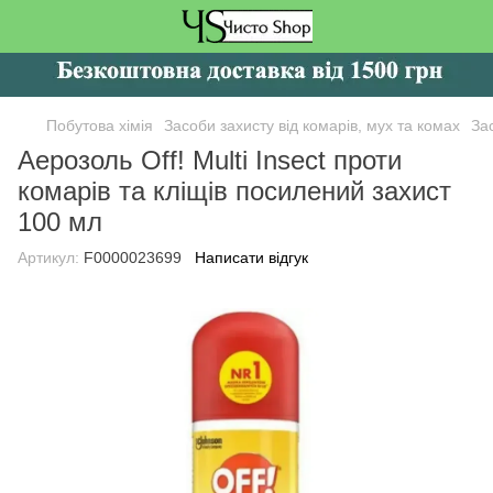
Побутова хімія
Засоби захисту від комарів, мух та комах
Зас
Аерозоль Off! Multi Insect проти
комарів та кліщів посилений захист
100 мл
Артикул:
F0000023699
Написати відгук