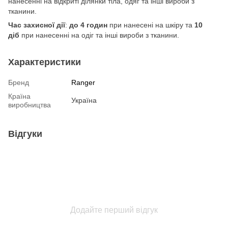
нанесенні на відкриті ділянки тіла, одяг та інші вироби з
тканини.
Час захисної дії
:
до 4 годин
при нанесені на шкіру та
10
діб
при нанесенні на одіг та інші вироби з тканини.
Характеристики
Бренд
Ranger
Країна
Україна
виробництва
Відгуки
Додайте перший відгук