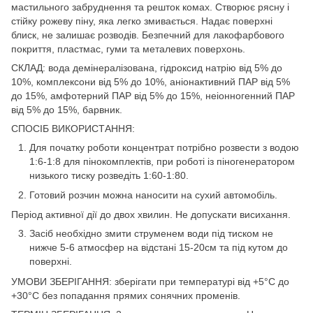
мастильного забруднення та решток комах. Створює рясну і
стійку рожеву піну, яка легко змивається. Надає поверхні
блиск, не залишає розводів. Безпечний для лакофарбового
покриття, пластмас, гуми та металевих поверхонь.
CКЛАД: вода демінералізована, гідроксид натрію від 5% до
10%, комплексони від 5% до 10%, аніонактивний ПАР від 5%
до 15%, амфотерний ПАР від 5% до 15%, неіонногенний ПАР
від 5% до 15%, барвник.
СПОСІБ ВИКОРИСТАННЯ:
Для початку роботи концентрат потрібно розвести з водою
1:6-1:8 для пінокомплектів, при роботі із піногенератором
низького тиску розведіть 1:60-1:80.
Готовий розчин можна наносити на сухий автомобіль.
Період активної дії до двох хвилин. Не допускати висихання.
Засіб необхідно змити струменем води під тиском не
нижче 5-6 атмосфер на відстані 15-20см та під кутом до
поверхні.
УМОВИ ЗБЕРІГАННЯ: зберігати при температурі від +5°C до
+30°C без попадання прямих сонячних променів.