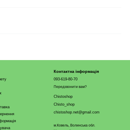
Контактна інформація
нету
093-619-80-70
Передзвонити вам?
ж
Chistoshop
Chisto_shop
ставка
chistoshop.net@gmail.com
вернення
нформація
м.Ковель, Волинська обл.
тувача