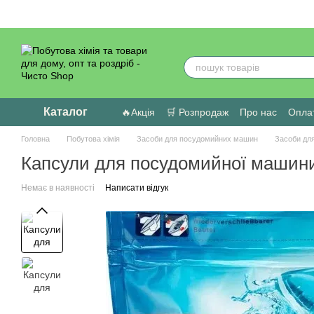
Перейти до основного контенту
Каталог
🔥Акція
🛒 Розпродаж
Про нас
Оплат
Головна
Побутова хімія
Засоби для посудомийних машин
Засоби дл
Капсули для посудомийної машини a
Немає в наявності
Написати відгук