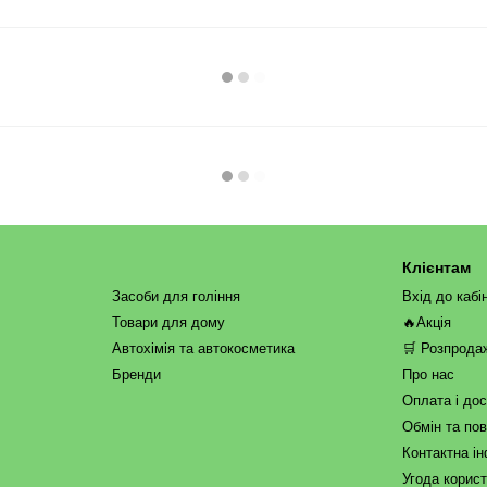
Клієнтам
Засоби для гоління
Вхід до кабі
Товари для дому
🔥Акція
Автохімія та автокосметика
🛒 Розпрода
Бренди
Про нас
Оплата і до
Обмін та по
Контактна і
Угода корис