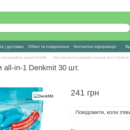
а і доставка
Обмін та повернення
Контактна інформація
Ві
я посудомийних машин DenkMit
Капсули для посудомийної машини all-in-1 Denkmit 
ll-in-1 Denkmit 30 шт.
241 грн
Повідомити, коли з'яв