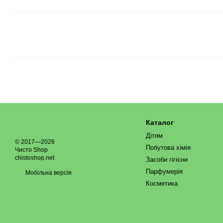
Каталог
Дітям
© 2017—2026
Побутова хімія
Чисто Shop
chistoshop.net
Засоби гігієни
Парфумерія
Мобільна версія
Косметика