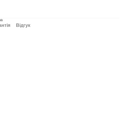
на
антія
Відгук