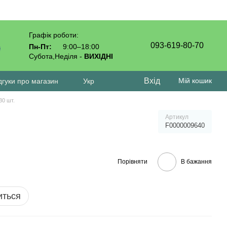
Графік роботи:
093-619-80-70
Пн-Пт:
9:00–18:00
Субота,Неділя -
ВИХІДНІ
Вхід
Мій кошик
дгуки про магазин
Укр
30 шт.
Артикул
F0000009640
Порівняти
В бажання
иться