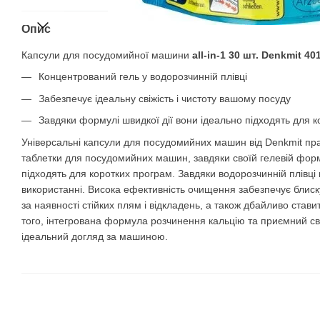
Опис
Капсули для посудомийної машини
all-in-1 30 шт. Denkmit 4
Концентрований гель у водорозчинній плівці
Забезпечує ідеальну свіжість і чистоту вашому посуду
Завдяки формулі швидкої дії вони ідеально підходять для к
Універсальні капсули для посудомийних машин від Denkmit пр
таблетки для посудомийних машин, завдяки своїй гелевій форм
підходять для коротких програм. Завдяки водорозчинній плівці в
використанні. Висока ефективність очищення забезпечує блиск
за наявності стійких плям і відкладень, а також дбайливо стави
того, інтегрована формула розчинення кальцію та приємний с
ідеальний догляд за машиною.