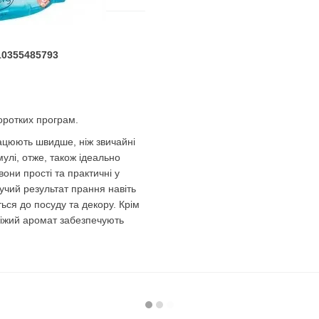
010355485793
оротких програм.
ацюють швидше, ніж звичайні
улі, отже, також ідеально
они прості та практичні у
учий результат прання навіть
ться до посуду та декору. Крім
віжий аромат забезпечують