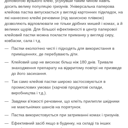
допомогою вузького клею, усунувши таким чином навіть
досить велику популяцію гризунів. Універсальна паперова
клейова пастка випускається у вигляді картонних підкладок, на
які нанесено клейкі речовини (під захисною плівкою)
дозволяють відловлювати не тільки дрібних мишей і комах, а й
великих щурів. Для більшої ефективності в центр паперової
клейовий пастки можна покласти приманку у вигляді сиру,
ковбаски, сала і т.д.
Пастки екологічно чисті і підходять для використання в
приміщеннях, де перебувають діти.
Клейовий шар не висихає більш ніж 180 днів. Тривале
знаходження препарату на відкритому повітрі не призведе
до його засихання.
Так само клейові пастки широко застосовуються в
промислових умовах (харчові продуктові склади,
виробництва і т.д.).
Завдяки в'язкості речовини, що клеїть прилипли шкідники
не маютьніяких шансів на порятунок.
Пастка використовується при затриманні комах і гризунів.
Ефективний засіб якщо в будинку, на складі та інших