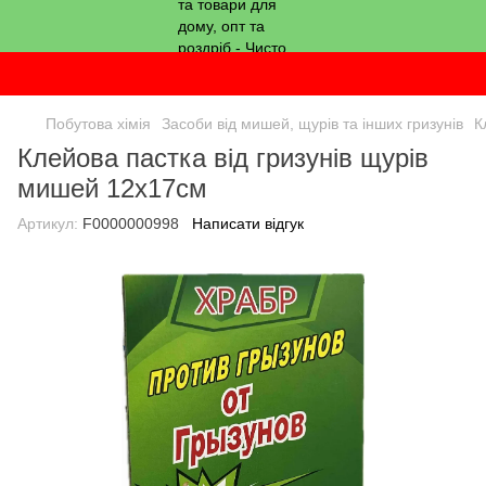
Побутова хімія
Засоби від мишей, щурів та інших гризунів
К
Клейова пастка від гризунів щурів
мишей 12х17см
Артикул:
F0000000998
Написати відгук