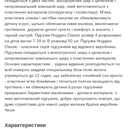
складається з двох частин: абсорбуючий шар з целюлози і
непромокальний зовнішній шар, який виготовляється з
пластичних матеріалів (поліуретану і поліестеру). М'яка,
еластична спинка і застібки-липучки не обмежуватимуть
дитину в русі, щільно облягаючи ніжки малюка, виключаючи
протікання, даруючи дитині сухість і комфорт, а значить, і
гарний настрій. Підгузки Huggies Classic розмір 4 розраховані
на діток вагою 7-18 кг. В упаковці 50 шт. Підгузки Huggies
Classic - класична серія підгузників від відомого виробника.
Підгузник складається з всмоктуючого шару з целюлози і
непромокаючої зовнішнього шару з пластичних матеріалів.
Основні характеристики: - рідина відмінно розподіляється по
всій поверхні завдяки спеціальному блок-гелю волога
утримується до 12 годин, що забезпечує спокійний сон крихти
- еластичні м'які боковинки і тягнеться поясок захищають від
протікань і не обмежують дитини в рухах підгузники
прикрашені барвистими малюнками - дихаючі матеріали, з
яких виготовлений підгузник, добре пропускають повітря, що
дуже сприятливо для ніжної шкіри малюка Країна виробник :
Чехія
Характеристики