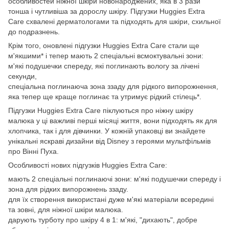
особливостей ніжної шкіри новонароджених, яка в 3 рази
тонша і чутливіша за дорослу шкіру. Підгузки Huggies Extra
Care схвалені дерматологами та підходять для шкіри, схильної
до подразнень.
Крім того, оновлені підгузки Huggies Extra Care стали ще
м'якшими* і тепер мають 2 спеціальні всмоктувальні зони:
м'які подушечки спереду, які поглинають вологу за лічені
секунди,
спеціальна поглинаюча зона ззаду для рідкого випорожнення,
яка тепер ще краще поглинає та утримує рідкий стілець*.
Підгузки Huggies Extra Care піклуються про ніжну шкіру
малюка у ці важливі перші місяці життя, вони підходять як для
хлопчика, так і для дівчинки. У кожній упаковці ви знайдете
унікальні яскраві дизайни від Disney з героями мультфільмів
про Вінні Пуха.
Особливості нових підгузків Huggies Extra Care:
мають 2 спеціальні поглинаючі зони: м'які подушечки спереду і
зона для рідких випорожнень ззаду.
для їх створення використані дуже м'які матеріали всередині
та зовні, для ніжної шкіри малюка.
дарують турботу про шкіру 4 в 1: м'які, "дихають", добре