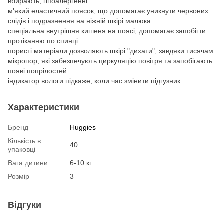
вбирають, гіпоалергенні.
м'який еластичний поясок, що допомагає уникнути червоних
слідів і подразнення на ніжній шкірі малюка.
спеціальна внутрішня кишеня на поясі, допомагає запобігти
протіканню по спинці.
пористі матеріали дозволяють шкірі "дихати", завдяки тисячам
мікропор, які забезпечують циркуляцію повітря та запобігають
появі попрілостей.
індикатор вологи підкаже, коли час змінити підгузник
Характеристики
Бренд
Huggies
Кількість в
40
упаковці
Вага дитини
6-10 кг
Розмір
3
Відгуки