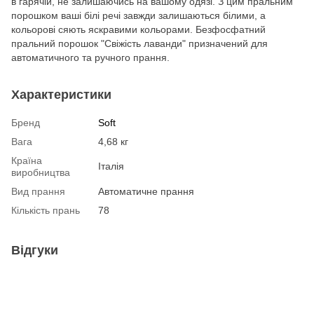
в гарячій, не залишаючись на вашому одязі. З цим пральним
порошком ваші білі речі завжди залишаються білими, а
кольорові сяють яскравими кольорами. Безфосфатний
пральний порошок "Свіжість лаванди" призначений для
автоматичного та ручного прання.
Характеристики
Бренд
Soft
Вага
4,68 кг
Країна
Італія
виробництва
Вид прання
Автоматичне прання
Кількість прань
78
Відгуки