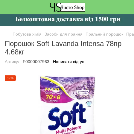
Побутова хімія
Засоби для прання
Пральний порошок
Пра
Порошок Soft Lavanda Intensa 78пр
4.68кг
Артикул:
F0000007963
Написати відгук
17%