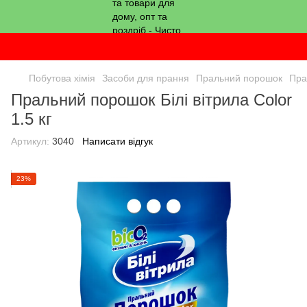
Побутова хімія
Засоби для прання
Пральний порошок
Пра
Пральний порошок Білі вітрила Color
1.5 кг
Артикул:
3040
Написати відгук
23%