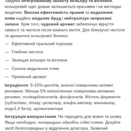
Завдяки
інтегрованому захисту кольору та волокон
,
кольоровий одяг довше залишається красивим і не виглядає
вицвілим.
Висока ефективність прання
та
видалення
плям
надійно
видаляє бруд
і
нейтралізує неприємні
запахи
. Крім того,
чудовий аромат
забезпечує відчуття
свіжості та чистоти після кожного миття. Для блискучої чистоти
та ароматної кольорової білизни.
Ефективний пральний порошок
Глибока чистота
Захищає кольори та волокна
Сильне видалення плям
Приємний аромат
Інгредієнти
: 5-15% цеолітів, аніонні поверхнево-активні
речовини. Менше 5% неіоногенних поверхнево-активних
речовин, полікарбоксилатів, фосфонатів. Містить ферменти
(субтилізин, ліпазу, целюлазу, альфа-амілазу, маннаназу,
ендо1,4 бета), ароматизатори
Інструкція використання
: Не підходить для вовни та шовку.
Якщо необхідно, попередньо обробіть стійкі плями. Дозуйте
засіб безпосередньо у відділення дозатора. Зазвичай