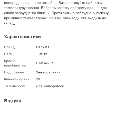
попереднє прання не потрібне. Використовуйте найнижчу
температуру прання. Виберіть коротку програму прання для
слабо забрудненої білизни. Прати сильно забруднену білизну
при вищих температурах. Пом'якшувач води вже входить до
складу
Характеристики
Бренд
DenkMit
Вага
1.35 кг
Країна
Німеччина
виробництва
Вид прання
Універсальний
Кількість прань
20
За кольором
Для кольорового
Відгуки