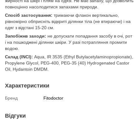
жирності на шкірі і плям на одязі. Не має запаху, що дозволить
повноцінно насолодитися запахами природи.
Спосіб застосування:
тримаючи флакон вертикально,
рівномірно обприсніть відкриті ділянки тіла (не втираючи) і на
одяг з відстані 15-20 см.
Запобіжнв заходи:
не допускати попадання засобу в очі, рот
і на пошкоджені ділянки шкіри. У разі потрапляння промити
водою.
Склад (INCI):
Aqua, IR 3535 (Ethyl Butylacetylaminopropionate),
Propylene Glycol, PEG-400, PEG-35 (40) Hydrogenated Castor
Oil, Hydantoin DMDM.
Характеристики
Бренд
Fitodoctor
Відгуки