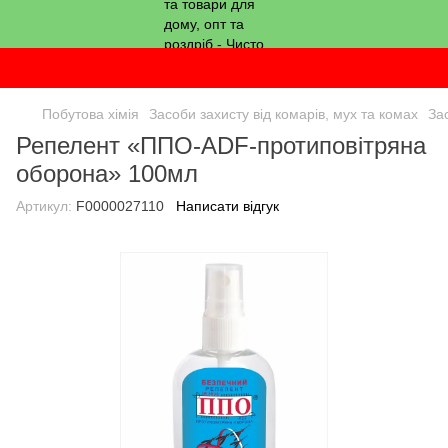
Побутова хімія
Засоби захисту від комарів, мух та комах
Зас
Репелент «ППО-ADF-протиповітряна
оборона» 100мл
Артикул:
F0000027110
Написати відгук