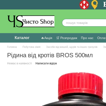
Перейти до основного контенту
Каталог
🔥Акція
🛒 Розпродаж
Про нас
Оплат
Головна
Побутова хімія
Засоби від мишей, щурів та інших гризунів
За
Рідина від кротів BROS 500мл
Немає в наявності
Написати відгук