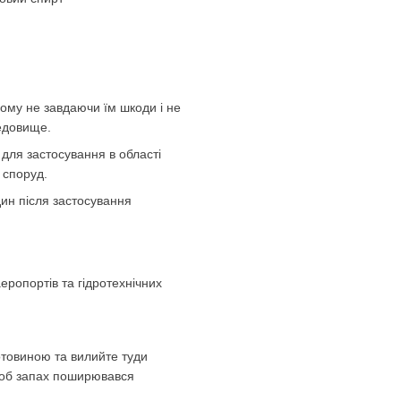
ьому не завдаючи їм шкоди і не
едовище.
 для застосування в області
 споруд.
ин після застосування
еропортів та гідротехнічних
отовиною та вилийте туди
 щоб запах поширювався