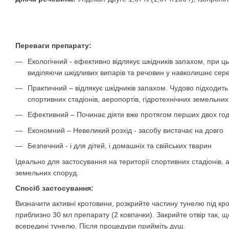
Переваги препарату:
Екологічний - ефективно відлякує шкідників запахом, при ц
виділяючи шкідливих випарів та речовин у навколишнє сер
Практичний – відлякує шкідників запахом. Чудово підходить
спортивних стадіонів, аеропортів, гідротехнічних земельних
Ефективний – Починає діяти вже протягом перших двох год
Економний – Невеликий розхід - засобу вистачає на довго
Безпечний - і для дітей, і домашніх та свійських тварин
Ідеально для застосування на території спортивних стадіонів, а
земельних споруд.
Спосіб застосування:
Визначити активні кротовини, розкрийте частину тунелю під кр
приблизно 30 мл препарату (2 ковпачки). Закрийте отвір так,
всередині тунелю. Після процедури прийміть душ.