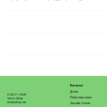
Каталог
Дітям
© 2017—2026
Побутова хімія
Чисто Shop
chistoshop.net
Засоби гігієни