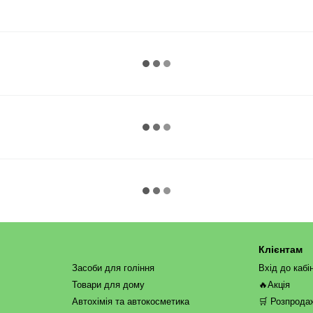
Клієнтам
Засоби для гоління
Вхід до кабі
Товари для дому
🔥Акція
Автохімія та автокосметика
🛒 Розпрода