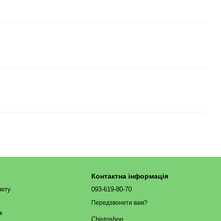
Контактна інформація
нету
093-619-80-70
Передзвонити вам?
ж
Chistoshop