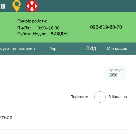
Графік роботи:
093-619-80-70
Пн-Пт:
9:00–18:00
Субота,Неділя -
ВИХІДНІ
Вхід
Мій кошик
дгуки про магазин
Укр
Артикул
6858
Порівняти
В бажання
иться