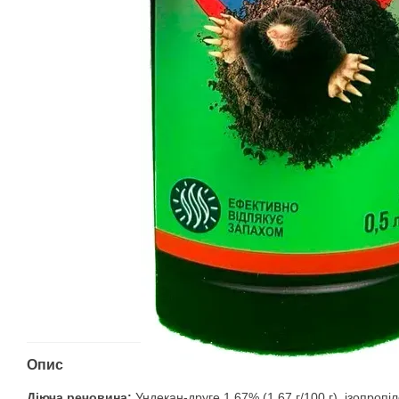
Опис
Діюча речовина:
Ундекан-друге 1,67% (1,67 г/100 г), ізопропі