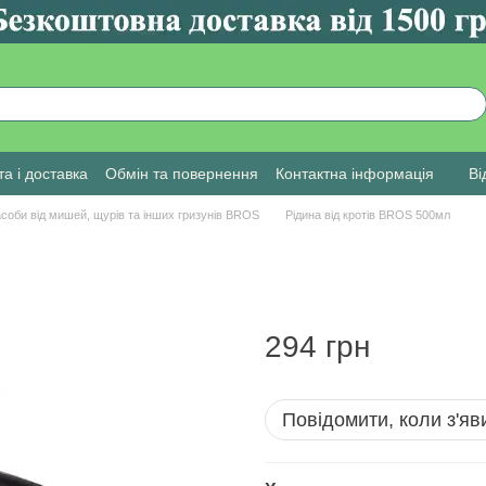
а і доставка
Обмін та повернення
Контактна інформація
Ві
соби від мишей, щурів та інших гризунів BROS
Рідина від кротів BROS 500мл
294 грн
Повідомити, коли з'яв