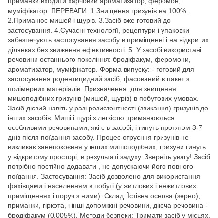
приманки входити харчовий ароматизатор, феромон,
муміфікатор. ПЕРЕВАГИ: 1.Знищення гризунів на 100%.
2.Приманює мишей і щурів. 3.Засіб вже готовий до
застосування. 4.Сучасні технології, рецептури і упаковки
забезпечують застосування засобу в приміщенні і на відкритих
ділянках без зниження ефективності. 5. У засобі використані
речовини останнього покоління: бродіфакум, феромони,
ароматизатор, муміфікатор. Форма випуску: - готовий для
застосування родентицидний засіб, фасований в пакет з
полімерних матеріалів. Призначення: для знищення
мишоподібних гризунів (мишей, щурів) в побутових умовах.
Засіб дієвий навіть у разі резистентності (звикання) гризунів до
інших засобів. Миші і щурі з легкістю приманюються
особливими речовинами, які є в засобі, і гинуть протягом 3-7
днів після поїдання засобу. Процес отруєння гризунів не
викликає занепокоєння у інших мишоподібних, гризуни гинуть
у відкритому просторі, в результаті задуху. Зверніть увагу! Засіб
потрібно постійно додавати , не допускаючи його повного
поїдання. Застосування: Засіб дозволено для використання
фахівцями і населенням в побуті (у житлових і нежитлових
приміщеннях і поруч з ними). Склад: Їстівна основа (зерно),
приманки, гіркота, і інші допоміжні речовини, діюча речовина -
бродіфакум (0,005%). Методи безпеки: Тримати засіб у місцях,