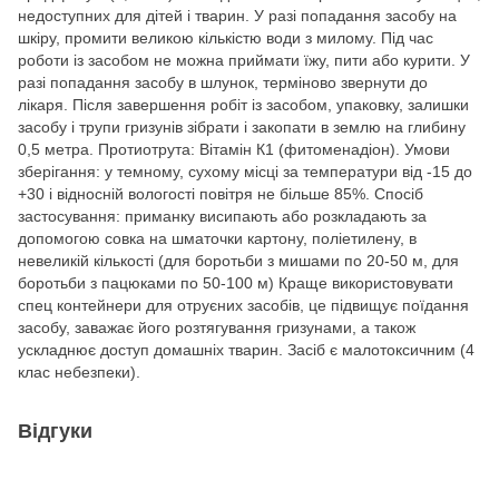
недоступних для дітей і тварин. У разі попадання засобу на
шкіру, промити великою кількістю води з милому. Під час
роботи із засобом не можна приймати їжу, пити або курити. У
разі попадання засобу в шлунок, терміново звернути до
лікаря. Після завершення робіт із засобом, упаковку, залишки
засобу і трупи гризунів зібрати і закопати в землю на глибину
0,5 метра. Протиотрута: Вітамін К1 (фитоменадіон). Умови
зберігання: у темному, сухому місці за температури від -15 до
+30 і відносній вологості повітря не більше 85%. Спосіб
застосування: приманку висипають або розкладають за
допомогою совка на шматочки картону, поліетилену, в
невеликій кількості (для боротьби з мишами по 20-50 м, для
боротьби з пацюками по 50-100 м) Краще використовувати
спец контейнери для отруєних засобів, це підвищує поїдання
засобу, заважає його розтягування гризунами, а також
ускладнює доступ домашніх тварин. Засіб є малотоксичним (4
клас небезпеки).
Відгуки