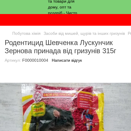
Побутова хімія
Засоби від мишей, щурів та інших гризунів
Р
Родентицид Шевченка Лускунчик
Зернова принада від гризунів 315г
Артикул:
F0000010004
Написати відгук