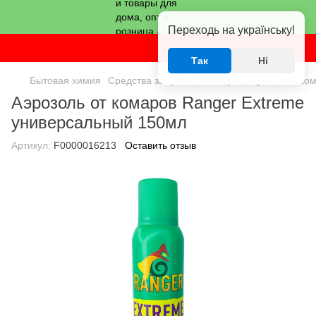
Переходь на українську!
Так
Ні
Бытовая химия
Средства защиты от комаров, мух и насеко
Аэрозоль от комаров Ranger Extreme
универсальный 150мл
Артикул:
F0000016213
Оставить отзыв