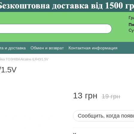
Гр
Пн
Су
а и доставка
Обмен и возврат
Контактная информация
ы о магазине
йка TOSHIBA Alcaline lLR43/1.5V
/1.5V
13 грн
19 грн
Сообщить, когда появ