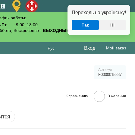
Переходь на українську!
афик работы:
-Пт
: 9:00–18:00
Так
Ні
093-619-80-70
ббота, Воскресенье -
ВЫХОДНЫЕ
Вход
Мой заказ
Рус
Артикул
F0000015337
К сравнению
В желания
ится