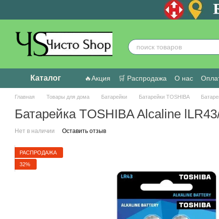
Перейти к основному контенту
Каталог
🔥Акция
🛒 Распродажа
О нас
Оплат
Пользовательское соглашение
Отзыв
Главная
Товары для дома
Батарейки
Батарейки TOSHIBA
Батаре
Батарейка TOSHIBA Alcaline lLR43
Нет в наличии
Оставить отзыв
РАСПРОДАЖА
32%