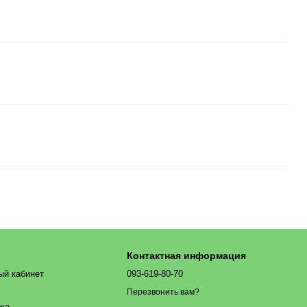
Контактная информация
ый кабинет
093-619-80-70
Перезвонить вам?
ажа