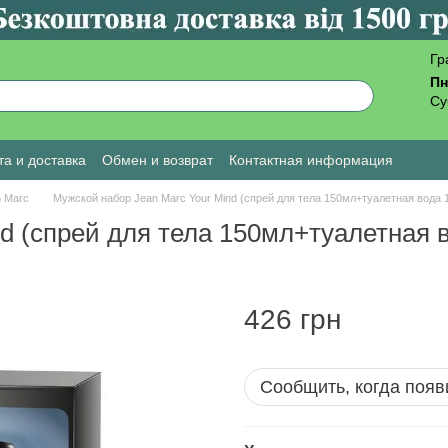
Гр
Пн
Су
а и доставка
Обмен и возврат
Контактная информация
ы о магазине
 Marc
Мужской набор Jean Marc Your Mind (спрей для тела 150мл+туалетная вода 
d (спрей для тела 150мл+туалетная 
426 грн
Сообщить, когда появ