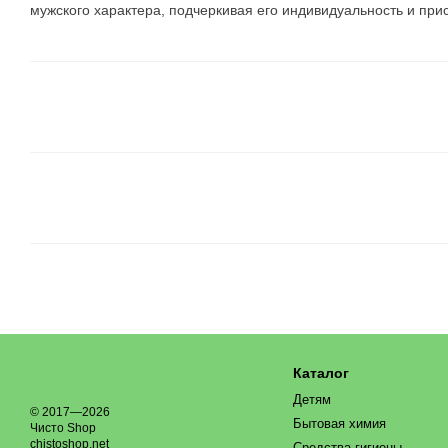
мужского характера, подчеркивая его индивидуальность и прис
Каталог
Детям
© 2017—2026
Бытовая химия
Чисто Shop
chistoshop.net
Средства гигиены