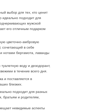
ый выбор для тех, кто ценит
ор идеально подходит для
 подчеркивающих мужской
лает его отличным подарком
ьную цветочно-амбровую
т, сочетающий в себе
и нотами бергамота, лаванды
 туалетную воду и дезодорант,
вежими в течение всего дня.
а и поставляется в
аших близких.
еально подходит для разных
м, братьям и родителям,
свещает невидимые аспекты