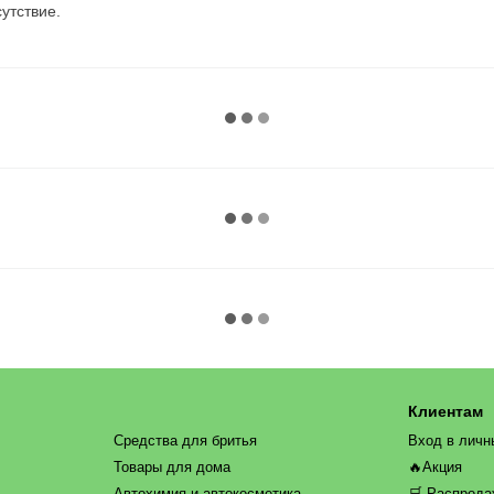
утствие.
Клиентам
Средства для бритья
Вход в личн
Товары для дома
🔥Акция
Автохимия и автокосметика
🛒 Распрод