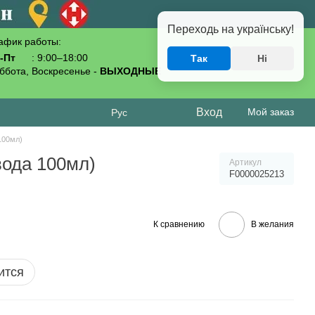
Переходь на українську!
афик работы:
-Пт
: 9:00–18:00
Так
Ні
093-619-80-70
ббота, Воскресенье -
ВЫХОДНЫЕ
Вход
Мой заказ
Рус
100мл)
вода 100мл)
Артикул
F0000025213
К сравнению
В желания
ится