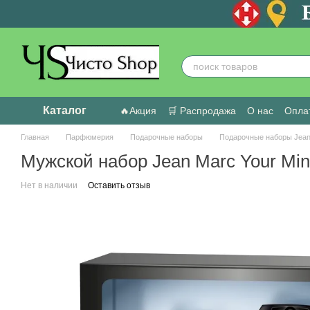
Перейти к основному контенту
Каталог
🔥Акция
🛒 Распродажа
О нас
Оплат
Пользовательское соглашение
Отзыв
Главная
Парфюмерия
Подарочные наборы
Подарочные наборы Jean
Мужской набор Jean Marc Your Min
Нет в наличии
Оставить отзыв