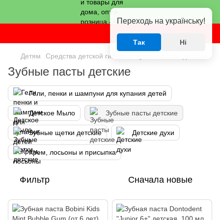
Переходь на українську!
Так
Ні
Детям
Средства детской гигиены
Зубные пасты детские
Зубные пасты детские
Гели, пенки и шампуни для купания детей
Детское Мыло
Зубные пасты детские
Зубные щетки детские
Детские духи
Крем, лосьоны и присыпка
Фильтр
Сначала новые