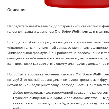
Описание
Насладитесь незабываемой долговременной свежестью и фан
гелем для душа и шампунем
Old Spice Wolfthorn
для мужчин.
Благодаря глубокой формуле очищения и ароматам качествен
устраняет грязь и неприятный запах, оставляя вам ощущение 
Универсальная формула 3 в 1 работает на волосах, лице и те
ощущение незабываемой мягкости, поэтому вы можете сосред
занятиях, таких как заключить сделку или научить дельфинов г
Попробуйте аромат качественных духов с
Old Spice Wolfthor
натуру! Этот свежий аромат диких цитрусов, тропических фрук
ноткой ванили подчеркнет вашу необузданность. Приготовьтесь
Добро пожаловать к долговременной свежести с качеством
глубокого очищения
Old Spice
и ароматам качественных д
свежестью от головы до пят и будете выходить из душа с з
себе.