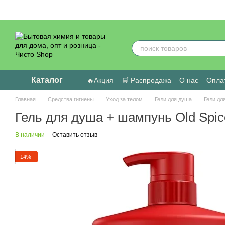
Перейти к основному контенту
Каталог
🔥Акция
🛒 Распродажа
О нас
Оплат
Пользовательское соглашение
Отзыв
Главная
Средства гигиены
Уход за телом
Гели для душа
Гели дл
Гель для душа + шампунь Old Spice
В наличии
Оставить отзыв
14%