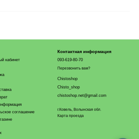
Контактная информация
ый кабинет
093-619-80-70
Перезвонить вам?
ажа
Chistoshop
Chisto_shop
ставка
chistoshop.net@gmail.com
врат
информация
г.Ковель, Волынская обл.
ьское соглашение
Карта проезда
газине
х