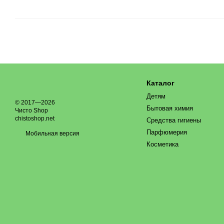
Каталог
Детям
© 2017—2026
Бытовая химия
Чисто Shop
chistoshop.net
Средства гигиены
Парфюмерия
Мобильная версия
Косметика