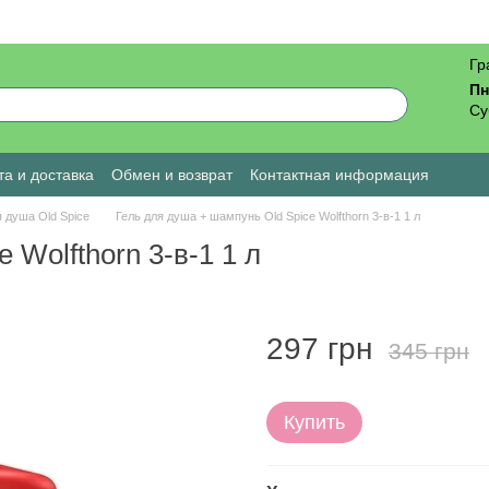
Гр
Пн
Су
а и доставка
Обмен и возврат
Контактная информация
ы о магазине
я душа Old Spice
Гель для душа + шампунь Old Spice Wolfthorn 3-в-1 1 л
 Wolfthorn 3-в-1 1 л
297 грн
345 грн
Купить