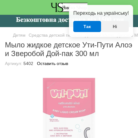
Переходь на українську!
Так
Ні
Детям
Средства детской гигиены
Детское Мыло
Детское М
Мыло жидкое детское Ути-Пути Алоэ
и Зверобой Дой-пак 300 мл
Артикул:
5402
Оставить отзыв