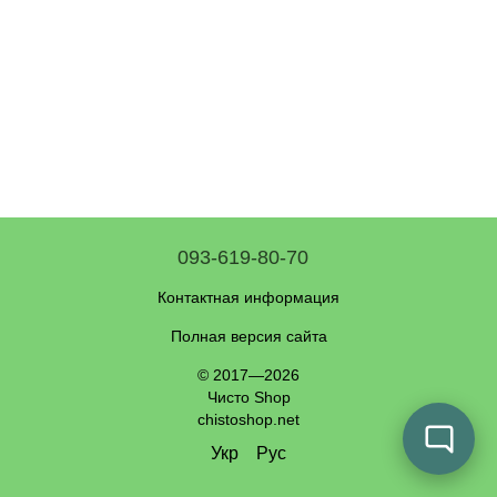
093-619-80-70
Контактная информация
Полная версия сайта
© 2017—2026
Чисто Shop
chistoshop.net
Укр
Рус