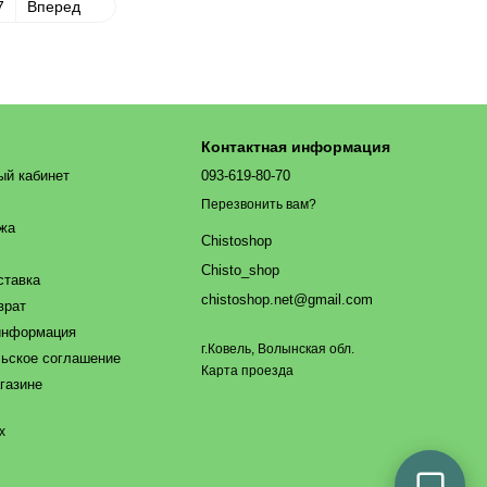
7
Вперед
Контактная информация
ый кабинет
093-619-80-70
Перезвонить вам?
ажа
Chistoshop
Chisto_shop
ставка
chistoshop.net@gmail.com
врат
информация
г.Ковель, Волынская обл.
ьское соглашение
Карта проезда
газине
х