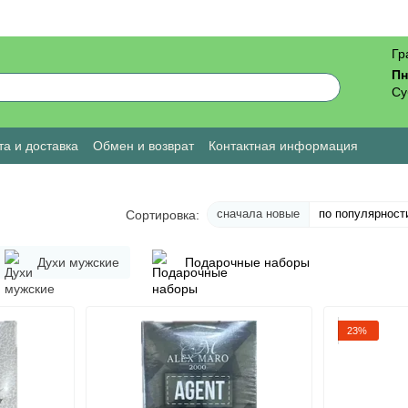
Гр
Пн
Су
а и доставка
Обмен и возврат
Контактная информация
ы о магазине
сначала новые
по популярност
Сортировка:
Духи мужские
Подарочные наборы
23%