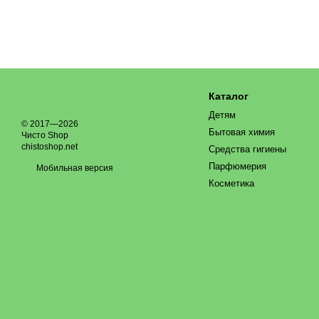
Каталог
Детям
© 2017—2026
Бытовая химия
Чисто Shop
chistoshop.net
Средства гигиены
Парфюмерия
Мобильная версия
Косметика