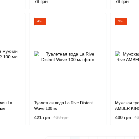
78 грн
78 грн
4%
9%
чин La
Туалетная вода La Rive Distant
Мужская туа
 мл
Wave 100 мл
AMBER KING
421 грн
400 грн
438 грн
43