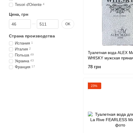
Tesori d'Oriente
4
Цена, грн
От Цена, грн
До Цена, грн
OK
Страна производства
Испания
1
Италия
2
Туалетная вода ALEX 
Польша
49
WHISKY мужская пряная
Украина
43
100 мл
78 грн
Франция
17
23%