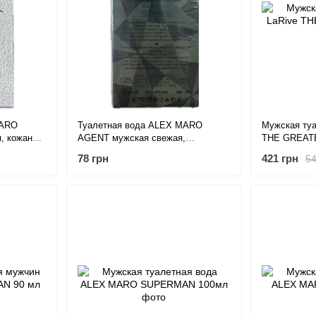
MARO
Туалетная вода ALEX MARO
Мужская туа
, кожаная
AGENT мужская свежая,
THE GREATE
фужерная 100 мл
78 грн
421 грн
54