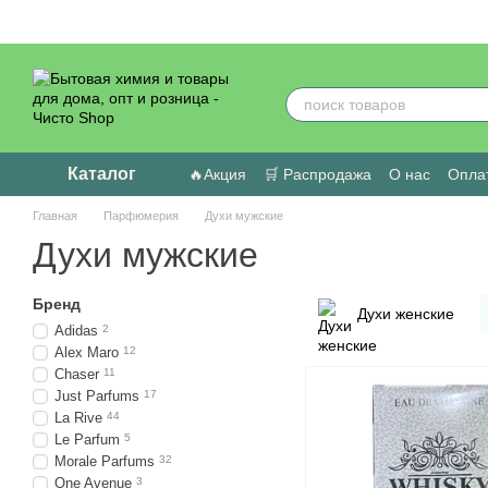
Перейти к основному контенту
Каталог
🔥Акция
🛒 Распродажа
О нас
Оплат
Пользовательское соглашение
Отзыв
Главная
Парфюмерия
Духи мужские
Духи мужские
Бренд
Духи женские
Adidas
2
Alex Maro
12
Chaser
11
Just Parfums
17
La Rive
44
Le Parfum
5
Morale Parfums
32
One Avenue
3