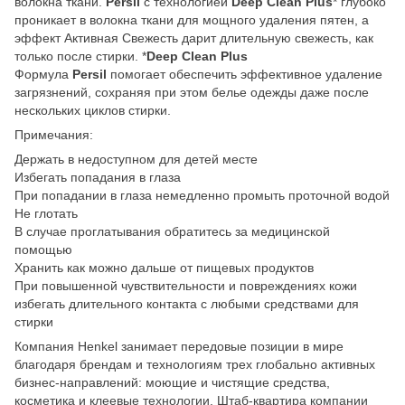
волокна ткани.
Persil
с технологией
Deep Clean Plus
* глубоко
проникает в волокна ткани для мощного удаления пятен, а
эффект Активная Свежесть дарит длительную свежесть, как
только после стирки. *
Deep Clean Plus
Формула
Persil
помогает обеспечить эффективное удаление
загрязнений, сохраняя при этом белье одежды даже после
нескольких циклов стирки.
Примечания:
Держать в недоступном для детей месте
Избегать попадания в глаза
При попадании в глаза немедленно промыть проточной водой
Не глотать
В случае проглатывания обратитесь за медицинской
помощью
Хранить как можно дальше от пищевых продуктов
При повышенной чувствительности и повреждениях кожи
избегать длительного контакта с любыми средствами для
стирки
Компания Henkel занимает передовые позиции в мире
благодаря брендам и технологиям трех глобально активных
бизнес-направлений: моющие и чистящие средства,
косметика и клеевые технологии. Штаб-квартира компании