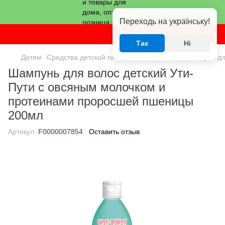
Переходь на українську!
Так
Ні
Детям
Средства детской гигиены
Гели, пенки и шампуни д
Шампунь для волос детский Ути-
Пути с овсяным молочком и
протеинами проросшей пшеницы
200мл
Артикул:
F0000007854
Оставить отзыв