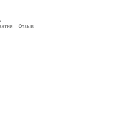
а
антия
Отзыв