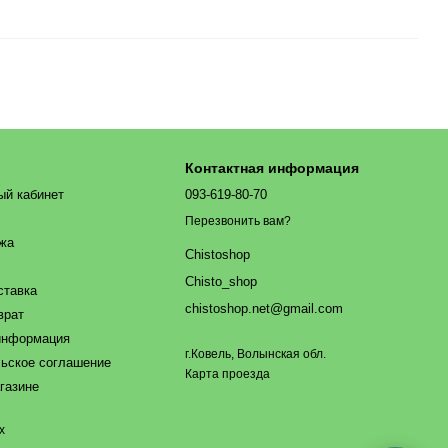
Контактная информация
ый кабинет
093-619-80-70
Перезвонить вам?
ажа
Chistoshop
Chisto_shop
ставка
chistoshop.net@gmail.com
врат
информация
г.Ковель, Волынская обл.
ьское соглашение
Карта проезда
газине
х