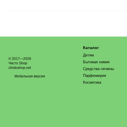
Каталог
Детям
© 2017—2026
Бытовая химия
Чисто Shop
chistoshop.net
Средства гигиены
Парфюмерия
Мобильная версия
Косметика