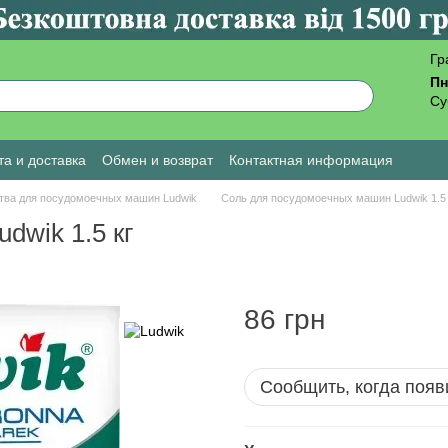
Гр
Пн
Су
а и доставка
Обмен и возврат
Контактная информация
ы о магазине
тва для посудомоечных машин Ludwik
Соль для посудомоечных машин Ludwik 1.5 
dwik 1.5 кг
86 грн
Сообщить, когда появ