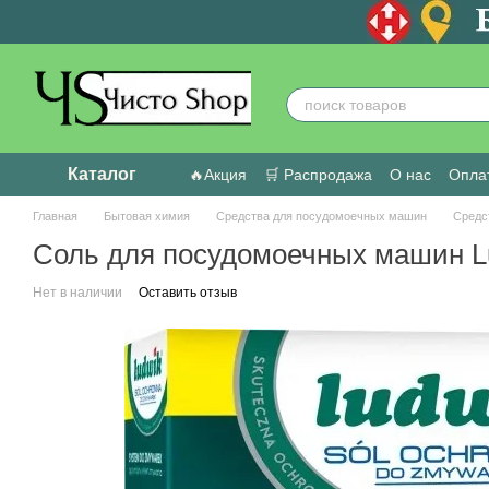
Перейти к основному контенту
Каталог
🔥Акция
🛒 Распродажа
О нас
Оплат
Пользовательское соглашение
Отзыв
Главная
Бытовая химия
Средства для посудомоечных машин
Средс
Соль для посудомоечных машин Lu
Нет в наличии
Оставить отзыв