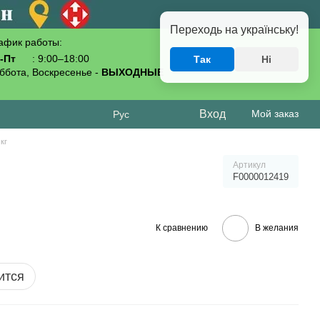
Переходь на українську!
афик работы:
-Пт
: 9:00–18:00
Так
Ні
093-619-80-70
ббота, Воскресенье -
ВЫХОДНЫЕ
Вход
Мой заказ
Рус
кг
Артикул
F0000012419
К сравнению
В желания
ится