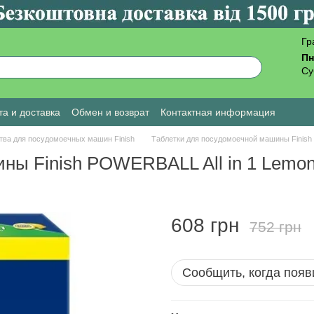
Гр
Пн
Су
а и доставка
Обмен и возврат
Контактная информация
ы о магазине
тва для посудомоечных машин Finish
Таблетки для посудомоечной машины Finish 
ны Finish POWERBALL All in 1 Lemon
608 грн
752 грн
Сообщить, когда появ