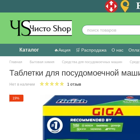
Перейти к основному контенту
Каталог
🔥Акция
🛒 Распродажа
О нас
Оплат
Пользовательское соглашение
Отзыв
Главная
Бытовая химия
Средства для посудомоечных машин
Средс
Таблетки для посудомоечной маши
Нет в наличии
1 отзыв
19%