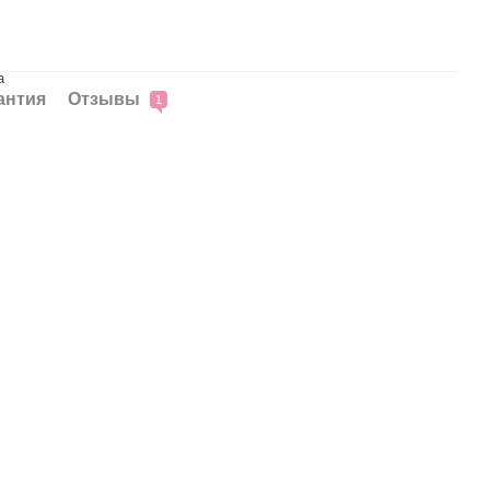
а
антия
Отзывы
1