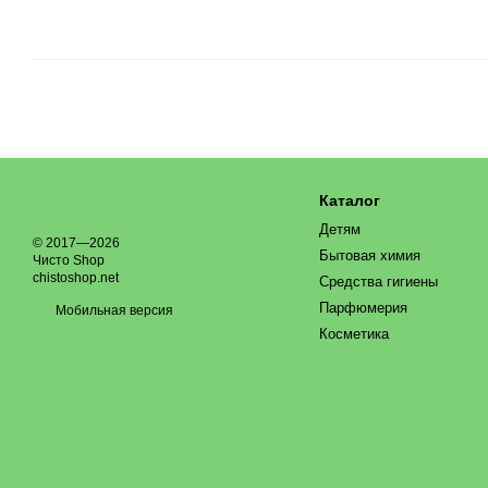
Каталог
Детям
© 2017—2026
Бытовая химия
Чисто Shop
chistoshop.net
Средства гигиены
Парфюмерия
Мобильная версия
Косметика