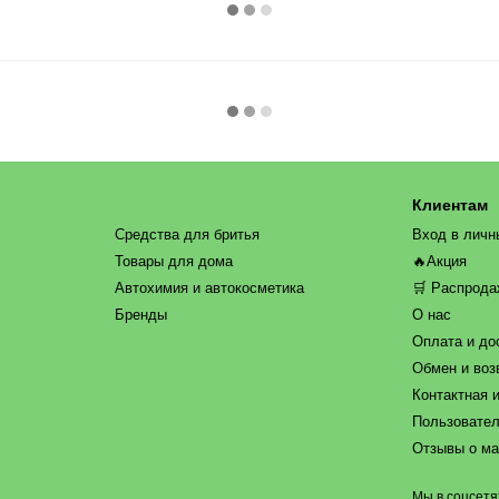
Клиентам
Средства для бритья
Вход в личн
Товары для дома
🔥Акция
Автохимия и автокосметика
🛒 Распрод
Бренды
О нас
Оплата и до
Обмен и воз
Контактная 
Пользовател
Отзывы о ма
Мы в соцсетя