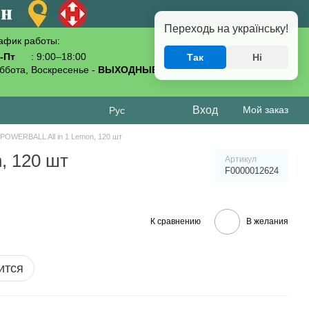
Переходь на українську!
афик работы:
-Пт
: 9:00–18:00
Так
Ні
093-619-80-70
ббота, Воскресенье -
ВЫХОДНЫЕ
Вход
Мой заказ
Рус
POWERBALL All in 1 Lemon, 120 шт
, 120 шт
Артикул
F0000012624
К сравнению
В желания
ится