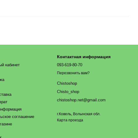
Контактная информация
ый кабинет
093-619-80-70
Перезвонить вам?
ажа
Chistoshop
Chisto_shop
ставка
chistoshop.net@gmail.com
врат
информация
г.Ковель, Волынская обл.
ьское соглашение
Карта проезда
газине
х