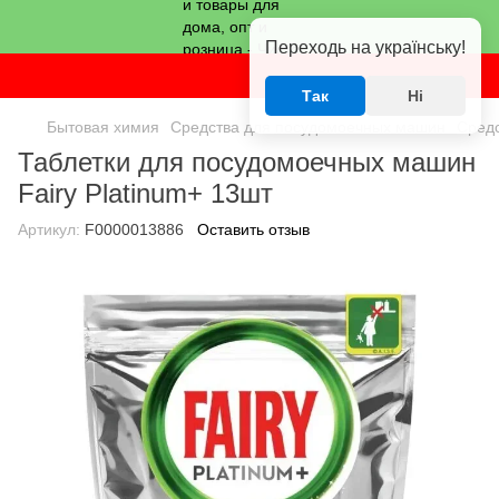
Переходь на українську!
Так
Ні
Бытовая химия
Средства для посудомоечных машин
Сред
Таблетки для посудомоечных машин
Fairy Platinum+ 13шт
Артикул:
F0000013886
Оставить отзыв