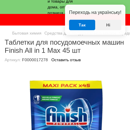
Переходь на українську!
Так
Ні
Бытовая химия
Средства для посудомоечных машин
Средс
Таблетки для посудомоечных машин
Finish All in 1 Max 45 шт
Артикул:
F0000017278
Оставить отзыв