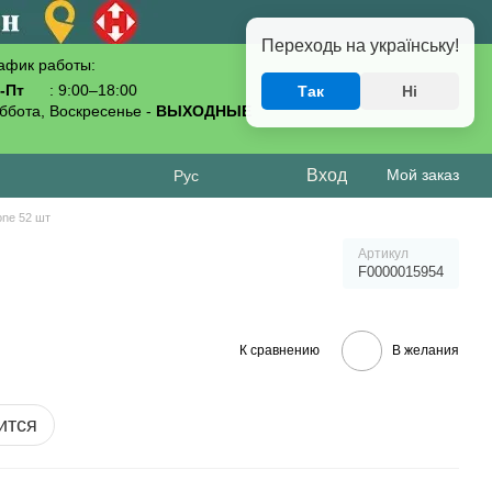
Переходь на українську!
афик работы:
-Пт
: 9:00–18:00
Так
Ні
093-619-80-70
ббота, Воскресенье -
ВЫХОДНЫЕ
Вход
Мой заказ
Рус
one 52 шт
Артикул
F0000015954
К сравнению
В желания
ится