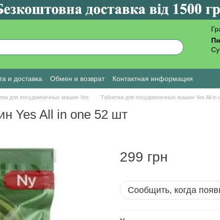
Гр
Пн
Су
а и доставка
Обмен и возврат
Контактная информация
ы о магазине
тва для посудомоечных машин Yes
Таблетки для посудомоечных машин Yes All in 
 Yes All in one 52 шт
299 грн
Сообщить, когда появ