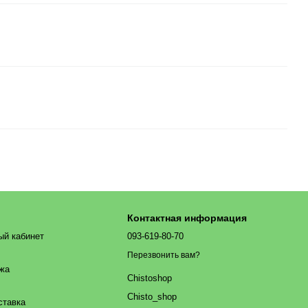
Контактная информация
ый кабинет
093-619-80-70
Перезвонить вам?
ажа
Chistoshop
Chisto_shop
ставка