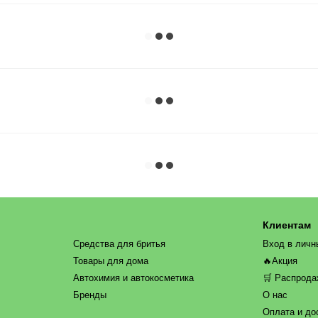
Клиентам
Средства для бритья
Вход в личн
Товары для дома
🔥Акция
Автохимия и автокосметика
🛒 Распрод
Бренды
О нас
Оплата и до