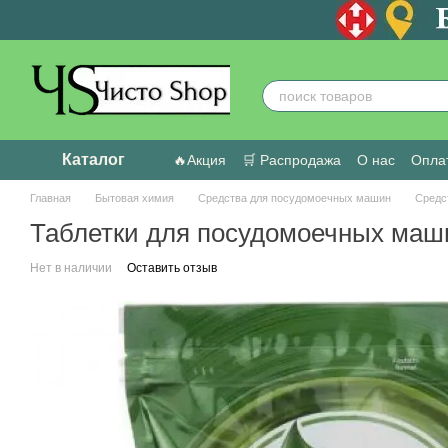
Перейти к основному контенту
Каталог
🔥Акция
🛒 Распродажа
О нас
Оплат
Пользовательское соглашение
Отзыв
Главная
Бытовая химия
Средства для посудомоечных машин
Средс
Таблетки для посудомоечных машин
Нет в наличии
Оставить отзыв