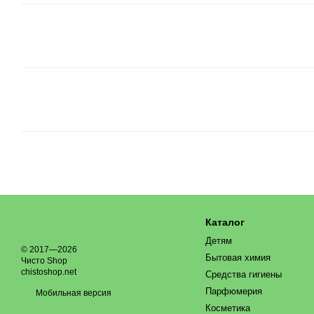
Каталог
Детям
© 2017—2026
Бытовая химия
Чисто Shop
chistoshop.net
Средства гигиены
Парфюмерия
Мобильная версия
Косметика