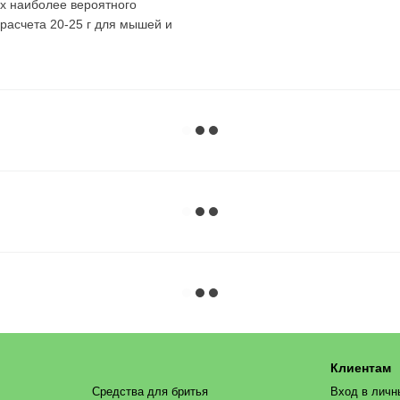
ах наиболее вероятного
расчета 20-25 г для мышей и
Клиентам
Средства для бритья
Вход в личн