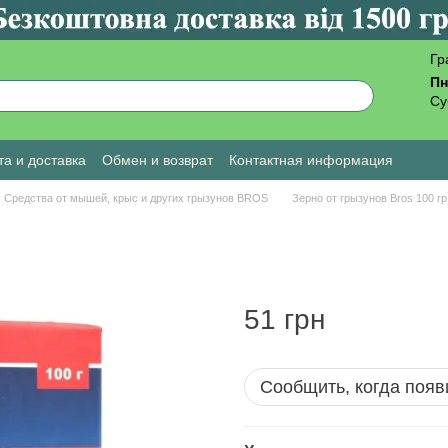
Гр
Пн
Су
а и доставка
Обмен и возврат
Контактная информация
ы о магазине
Средства от мышей, крыс и других грызунов BROS
Зерно от грызунов Bros 100 гр
51 грн
Сообщить, когда появ