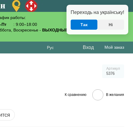
Переходь на українську!
афик работы:
-Пт
: 9:00–18:00
Так
Ні
093-619-80-70
ббота, Воскресенье -
ВЫХОДНЫЕ
Вход
Мой заказ
Рус
Артикул
5376
К сравнению
В желания
ится