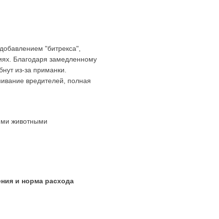
добавлением "битрекса",
иях. Благодаря замедленному
бнут из-за приманки.
ивание вредителей, полная
ими животными
ения и норма расхода