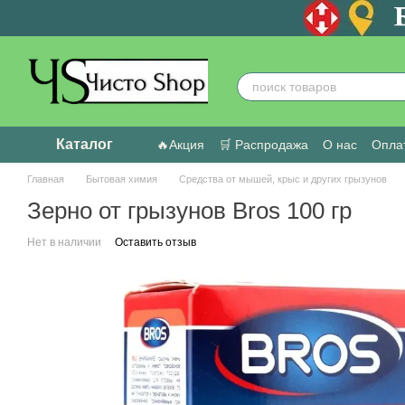
Перейти к основному контенту
Каталог
🔥Акция
🛒 Распродажа
О нас
Оплат
Пользовательское соглашение
Отзыв
Главная
Бытовая химия
Средства от мышей, крыс и других грызунов
Зерно от грызунов Bros 100 гр
Нет в наличии
Оставить отзыв