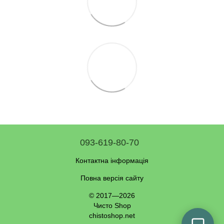
093-619-80-70
Контактна інформація
Повна версія сайту
© 2017—2026
Чисто Shop
chistoshop.net