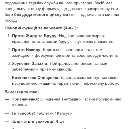
подовження терміну служби вашого пристрою. Засіб має
спеціальну активну формулу, що дозволяє використовувати
його
без додаткового циклу миття
— одночасно з миттям
посуду.
Основні функції та переваги (4-в-1):
Проти Жиру та Бруду:
Надійно видаляє жирові
відкладення та залишки бруду з внутрішніх елементів.
Проти Накипу:
Бореться з вапняним нальотом,
захищаючи форсунки, фільтри та водопровідні частини.
Усунення Запахів:
Нейтралізує неприємні запахи,
забезпечуючи приємну свіжість.
Комплексне Очищення:
Досягає важкодоступних місць
посудомийної машини, гарантуючи її ефективну роботу.
Характеристики:
Призначення:
Очищення внутрішніх частин посудомийної
машини.
Тип засобу:
Таблетки / Капсули.
Кількість в упаковці:
4 шт.