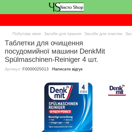
Побутова хімія
Засоби для прання
Засоби для очистки
Зас
Таблетки для очищення
посудомийної машини DenkMit
Spülmaschinen-Reiniger 4 шт.
Артикул:
F0000025013
Написати відгук