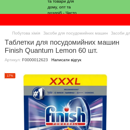
Побутова хімія
Засоби для посудомийних машин
Засоби д
Таблетки для посудомийних машин
Finish Quantum Lemon 60 шт.
Артикул:
F0000012623
Написати відгук
17%