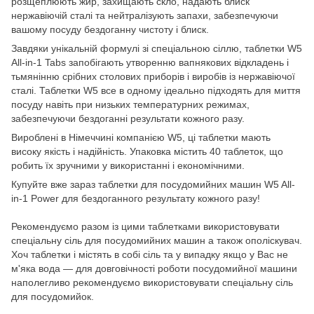
розщеплюють жир, захищають скло, надають блиск
нержавіючій сталі та нейтралізують запахи, забезпечуючи
вашому посуду бездоганну чистоту і блиск.
Завдяки унікальній формулі зі спеціальною сіллю, таблетки W5
All-in-1 Tabs запобігають утворенню вапнякових відкладень і
тьмянінню срібних столових приборів і виробів із нержавіючої
сталі. Таблетки W5 все в одному ідеально підходять для миття
посуду навіть при низьких температурних режимах,
забезпечуючи бездоганні результати кожного разу.
Вироблені в Німеччині компанією W5, ці таблетки мають
високу якість і надійність. Упаковка містить 40 таблеток, що
робить їх зручними у використанні і економічними.
Купуйте вже зараз таблетки для посудомийних машин W5 All-
in-1 Power для бездоганного результату кожного разу!
Рекомендуємо разом із цими таблетками використовувати
спеціальну сіль для посудомийних машин а також ополіскувач.
Хоч таблетки і містять в собі сіль та у випадку якщо у Вас не
м'яка вода — для довговічності роботи посудомийної машини
наполегливо рекомендуємо використовувати спеціальну сіль
для посудомийок.