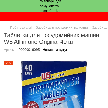
Побутова хімія
Засоби для посудомийних машин
Засоби д
Таблетки для посудомийних машин
W5 All in one Original 40 шт
Артикул:
F0000019095
Написати відгук
24%