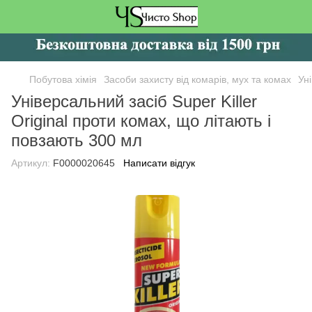
Побутова хімія
Засоби захисту від комарів, мух та комах
Уні
Універсальний засіб Super Killer
Original проти комах, що літають і
повзають 300 мл
Артикул:
F0000020645
Написати відгук