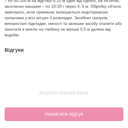
– по 50-100 м на відстані 5-10 м один від одного, на об'єктах,
заселених мишами – по 10-20 г через 3- 5 м. Обробку об'єкта
закінчують, коли приманка залишається недоторканою
гризунами у всіх місцях її розкладки. Загиблих гризунів,
використані підкладки, ємності та залишки засобу спалити або
закопати в землю на глибину не менше 0,5 м далеко від
водойм.
Відгуки
Додайте перший відгук
Написати відгук