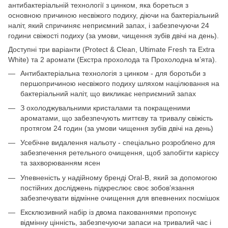
антибактеріальній технології з цинком, яка бореться з
основною причиною несвіжого подиху, діючи на бактеріальний
наліт, який спричиняє неприємний запах, і забезпечуючи 24
години свіжості подиху (за умови, чищення зубів двічі на день).
Доступні три варіанти (Protect & Clean, Ultimate Fresh та Extra
White) та 2 аромати (Екстра прохолода та Прохолодна м’ята).
Антибактеріальна технологія з цинком - для боротьби з
першопричиною несвіжого подиху шляхом націлювання на
бактеріальний наліт, що викликає неприємний запах
З охолоджувальними кристалами та покращеними
ароматами, що забезпечують миттєву та тривалу свіжість
протягом 24 годин (за умови чищення зубів двічі на день)
Усебічне видалення нальоту - спеціально розроблено для
забезпечення ретельного очищення, щоб запобігти карієсу
та захворюванням ясен
Упевненість у надійному бренді Oral-B, який за допомогою
постійних досліджень підкреслює своє зобов’язання
забезпечувати відмінне очищення для впевнених посмішок
Ексклюзивний набір із двома пакованнями пропонує
відмінну цінність, забезпечуючи запаси на тривалий час і