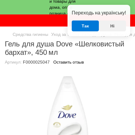
Переходь на українську!
Так
Ні
Средства гигиены
Уход за телом
Гели для душа
Гели для
Гель для душа Dove «Шелковистый
бархат», 450 мл
Артикул:
F0000025047
Оставить отзыв