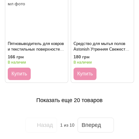
Пятновыводитель для ковров
Средство для мытья полов
и текстильных поверхностей
Astonish Утренняя Свежесть
Astonish с активным
1л
166 грн
180 грн
кислородом 750 мл
В наличии
В наличии
Купить
Купить
Показать еще 20 товаров
Назад
Вперед
1
из 10