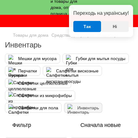
Переходь на українську!
Так
Ні
Товары для дома
Средства для уборки
Инвентарь
Инвентарь
Мешки для мусора
Губки для мытья посуды
Перчатки
Салфетки вискозные
Салфетки целлюлозные
Салфетки из микрофибры
Салфетки для пола
Инвентарь
Фильтр
Сначала новые