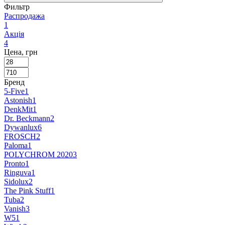
Фильтр
Распродажа
1
Акція
4
Цена, грн
Бренд
5-Five
1
Astonish
1
DenkMit
1
Dr. Beckmann
2
Dywanlux
6
FROSCH
2
Paloma
1
POLYCHROM 2020
3
Pronto
1
Ringuva
1
Sidolux
2
The Pink Stuff
1
Tuba
2
Vanish
3
W5
1