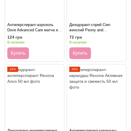
Антиперспирант-аэрозоль
Дезодорант-спрей Cien
Dove Advanced Care матча и
женский Peony and
зеленый чай 150мл
Sandalwood 200 мл
124 грн
72 грн
В наличии
В наличии
Купить
Купить
24%
28%
Дезодорант-антиперспирант
Антиперспирант-карандаш