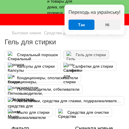
Переходь на українську!
Так
Ні
Бытовая химия
Средства для стирки
Гель для стирки
Гель для стирки
Стиральный порошок
Гель для стирки
Капсулы для стирки
Салфетки для стирки
Кондиционеры, ополаскиватели
Пятновыводители, отбеливатели
Антистатики, средства для глажки, подкрахмаливатели
Мыло для стирки
Средства для очистки
Фильтр
Сначала новые