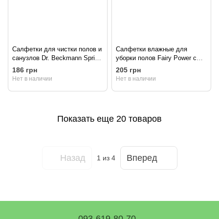
Салфетки для чистки полов и
Салфетки влажные для
санузлов Dr. Beckmann Spring
уборки полов Fairy Power с
Fresh 1 шт
ароматом лимона, 50 шт.
186 грн
205 грн
Нет в наличии
Нет в наличии
Показать еще 20 товаров
Назад
Вперед
1
из 4
093-619-80-70