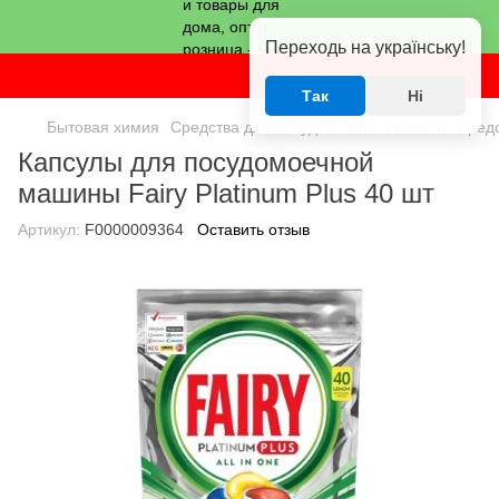
Переходь на українську!
Так
Ні
Бытовая химия
Средства для посудомоечных машин
Сред
Капсулы для посудомоечной
машины Fairy Platinum Plus 40 шт
Артикул:
F0000009364
Оставить отзыв