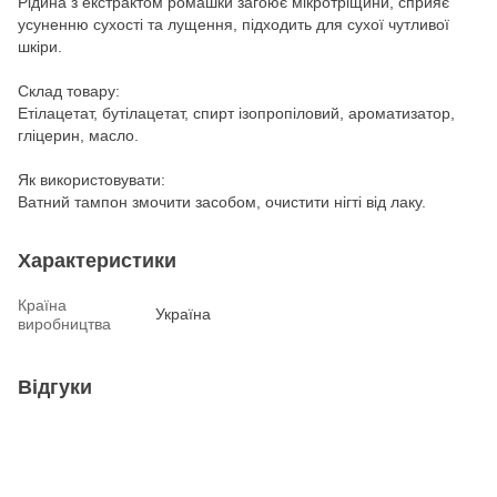
Рідина з екстрактом ромашки загоює мікротріщини, сприяє
усуненню сухості та лущення, підходить для сухої чутливої
шкіри.
Склад товару:
Етілацетат, бутілацетат, спирт ізопропіловий, ароматизатор,
гліцерин, масло.
Як використовувати:
Ватний тампон змочити засобом, очистити нігті від лаку.
Характеристики
Країна
Україна
виробництва
Відгуки