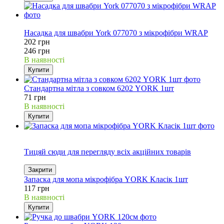
18%
Насадка для швабри York 077070 з мікрофібри WRAP
202 грн
246 грн
В наявності
Купити
Стандартна мітла з совком 6202 YORK 1шт
71 грн
В наявності
Купити
Акція
Тицяй сюди для перегляду всіх акційних товарів
Закрити
Запаска для мопа мікрофібра YORK Класік 1шт
117 грн
В наявності
Купити