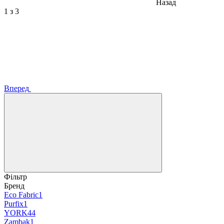
Назад
1
з 3
Вперед
Фільтр
Бренд
Eco Fabric
1
Purfix
1
YORK
44
Zambak
1