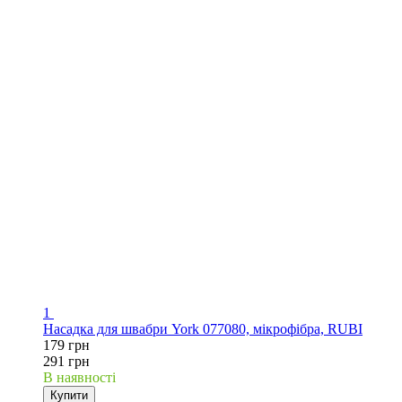
1
Насадка для швабри York 077080, мікрофібра, RUBI
179 грн
291 грн
В наявності
Купити