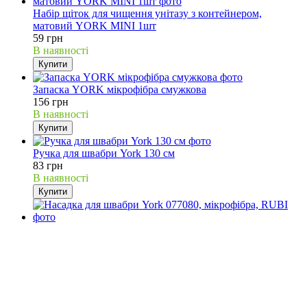
Набір щіток для чищення унітазу з контейнером,
матовий YORK MINI 1шт
59 грн
В наявності
Купити
Запаска YORK мікрофібра смужкова
156 грн
В наявності
Купити
Ручка для швабри York 130 см
83 грн
В наявності
Купити
38%