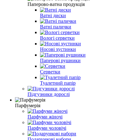
Паперово-ватна продукція
Ватні диски
Ватні палички
Вологі серветки
Носові хустинки
Паперові рушники
Серветки
Туалетний папір
Підгузники дорослі
Парфумерія
Парфуми жіночі
Парфуми чоловічі
Подарункові набори