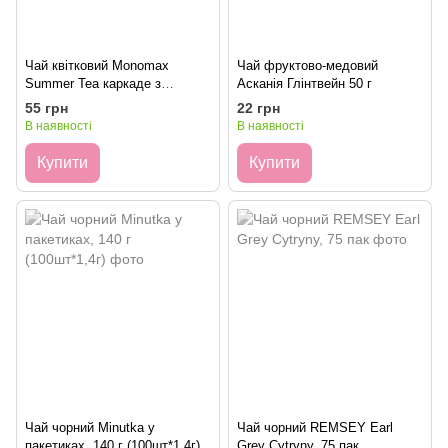
Чай квітковий Monomax
Чай фруктово-медовий
Summer Tea каркаде з
Асканія Глінтвейн 50 г
ягодами та ароматом малини
55 грн
22 грн
2 г х 25 шт
В наявності
В наявності
Купити
Купити
Чай чорний Minutka у
Чай чорний REMSEY Earl
пакетиках, 140 г (100шт*1,4г)
Grey Cytryny, 75 пак