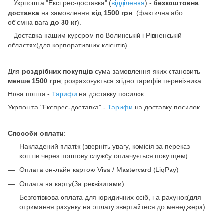
Укрпошта "Експрес-доставка"
(
відділення
)
-
безкоштовна
доставка
на замовлення
від 1500 грн
. (фактична або
об'ємна вага
до 30 кг
).
Доставка нашим курєром по Волинській і Рівненській
областях(для корпоративних клієнтів)
Для
роздрібних покупців
сума замовлення яких становить
менше 1500 грн
, розраховується згідно тарифів перевізника.
Нова пошта -
Тарифи
на доставку посилок
Укрпошта "Експрес-доставка" -
Тарифи
на доставку посилок
Способи оплати
:
Накладений платіж (зверніть увагу, комісія за переказ
коштів через поштову службу оплачується покупцем)
Оплата он-лайн картою Visa / Mastercard (LiqPay)
Оплата на карту(За реквізитами)
Безготівкова оплата для юридичних осіб, на рахунок(для
отримання рахунку на оплату звертайтеся до менеджера)