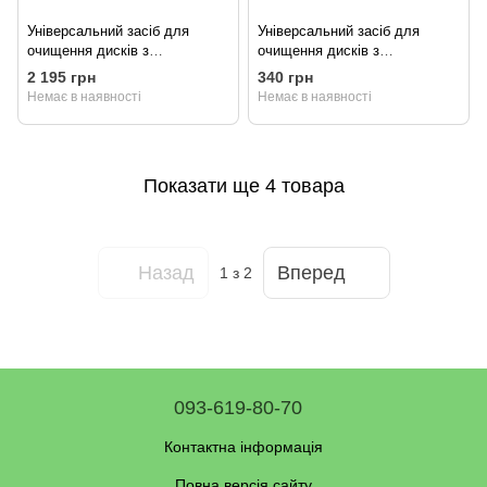
Універсальний засіб для
Універсальний засіб для
очищення дисків з
очищення дисків з
індикатором POLYCHROM
індикатором Polychrom 2020
2 195 грн
340 грн
2020 “DISK CLEANER”, 5 кг
"DISK CLEANER", 500 мл
Немає в наявності
Немає в наявності
Показати ще 4 товара
Назад
Вперед
1
з 2
093-619-80-70
Контактна інформація
Повна версія сайту