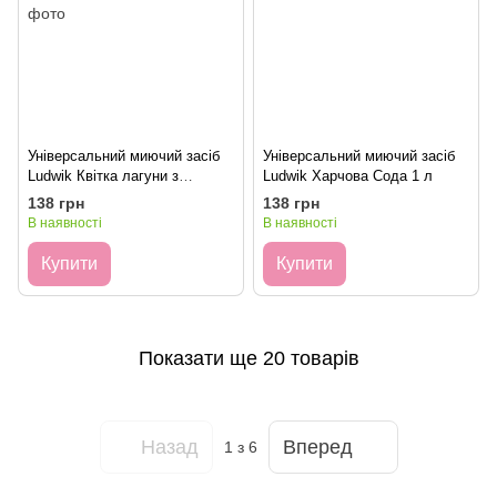
Універсальний миючий засіб
Універсальний миючий засіб
Ludwik Квітка лагуни з
Ludwik Харчова Сода 1 л
нейтралізатором неприємних
138 грн
138 грн
запахів 1 л
В наявності
В наявності
Купити
Купити
Показати ще 20 товарів
Назад
Вперед
1
з 6