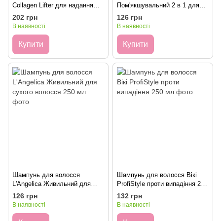
Collagen Lifter для надання
Пом'якшувальний 2 в 1 для
об'єму тонкому, позбавленому
слабкого та тонкого волосся
202 грн
126 грн
об'єму волоссю 400 мл
250 мл
В наявності
В наявності
Купити
Купити
Шампунь для волосся
Шампунь для волосся Вікі
L'Angelica Живильний для
ProfiStyle проти випадіння 250
сухого волосся 250 мл
мл
126 грн
132 грн
В наявності
В наявності